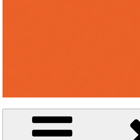
Grafisk design og illustration
Køiegrafik