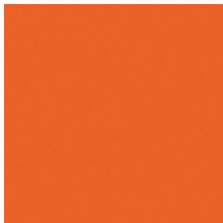
Videre
til
indhold