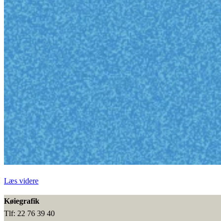
“Plakat
Læs videre
til
Køiegrafik
Fjordens
Tlf: 22 76 39 40
Dag”