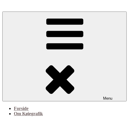
Videre
til
indhold
Grafisk design og illustration
Køiegrafik
Menu
Forside
Om Køiegrafik