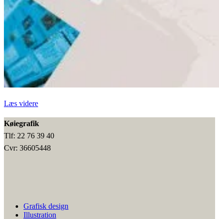
“Personalehåndbog”
Læs videre
Køiegrafik
Tlf: 22 76 39 40
Cvr: 36605448
Grafisk design
Illustration