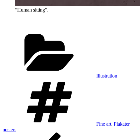
“Human sitting”.
Kategorier
Illustration
Tags
Fine art
,
Plakater
,
posters
Indlægsnavigation
Forrige