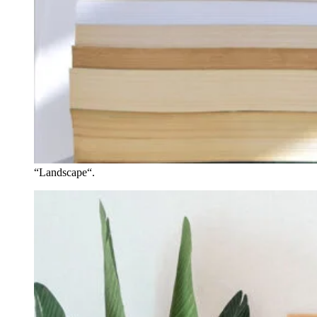
“
Landscape
“.