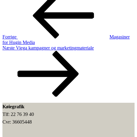
indlæg
Forrige
Magasiner
for Hugin Media
Næste
Næste
Viega kampagner og marketingmateriale
indlæg
Køiegrafik
Tlf: 22 76 39 40
Cvr: 36605448