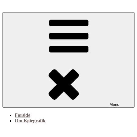
Videre
til
indhold
Grafisk design og illustration
Køiegrafik
Menu
Forside
Om Køiegrafik